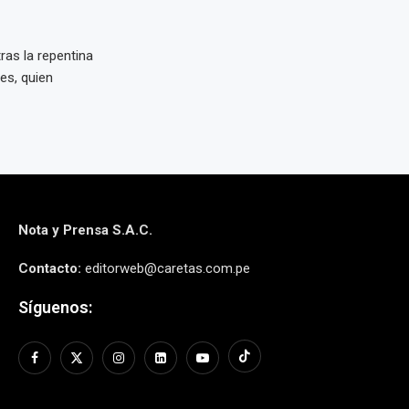
ras la repentina
es, quien
Nota y Prensa S.A.C.
Contacto:
editorweb@caretas.com.pe
Síguenos: