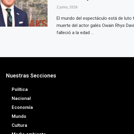
2 junio, 2026
El mundo del espectáculo está de luto t
muerte del actor galés Owain Rhys Davi
falleció a la edad ...
Nuestras Secciones
Política
Nacional
Economía
Mundo
Cultura