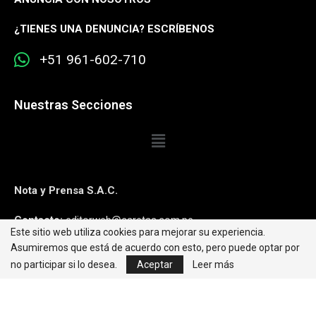
¿
TIENES UNA DENUNCIA? ESCRÍBENOS
+51 961-602-710
Nuestras Secciones
Nota y Prensa S.A.C.
Contacto:
editorweb@caretas.com.pe
Este sitio web utiliza cookies para mejorar su experiencia.
Asumiremos que está de acuerdo con esto, pero puede optar por
Síguenos:
no participar si lo desea.
Aceptar
Leer más