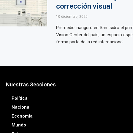
corrección visual
10 diciembre, 2025
Premedic inauguró en San Isidro el pri
Vision Center del país, un espacio espe
forma parte de la red internacional ...
Nuestras Secciones
Política
Nacional
Economía
Mundo