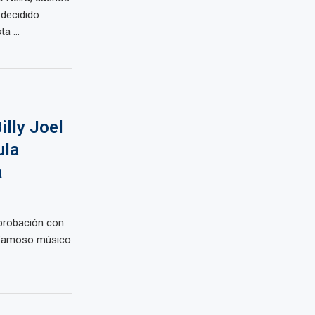
 decidido
a ...
illy Joel
ula
a
aprobación con
El famoso músico