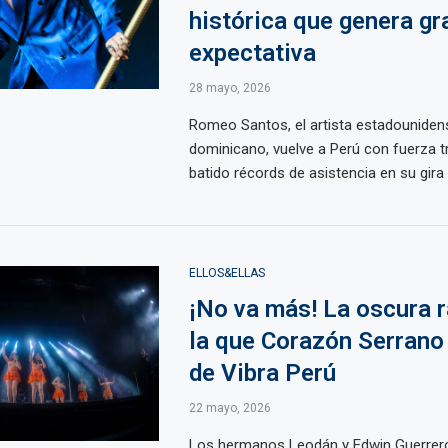
histórica que genera gr
expectativa
28 mayo, 2026
Romeo Santos, el artista estadouniden
dominicano, vuelve a Perú con fuerza t
batido récords de asistencia en su gira .
ELLOS&ELLAS
¡No va más! La oscura 
la que Corazón Serrano 
de Vibra Perú
22 mayo, 2026
Los hermanos Leodán y Edwin Guerrero