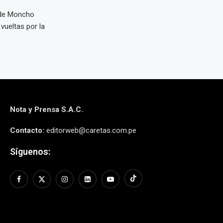
 de Moncho
vueltas por la
Nota y Prensa S.A.C.
Contacto:
editorweb@caretas.com.pe
Síguenos: