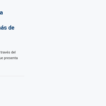
a
más de
 través del
que presenta