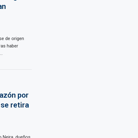
an
se de origen
ras haber
..
razón por
se retira
 Neira, dueños