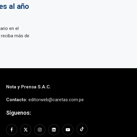
es al año
ario en el
ú reciba más de
Nota y Prensa S.A.C.
Contacto:
editorweb@caretas.com.pe
Síguenos: