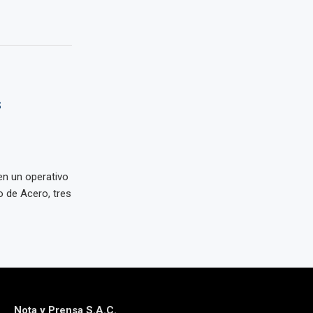
s
en un operativo
lo de Acero, tres
Nota y Prensa S.A.C.