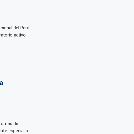
acional del Perú
ratorio activo
a
Aromas de
afé especial a