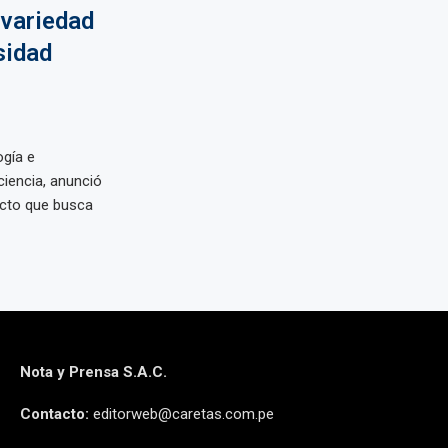
 variedad
sidad
ogía e
ciencia, anunció
ecto que busca
Nota y Prensa S.A.C.
Contacto:
editorweb@caretas.com.pe