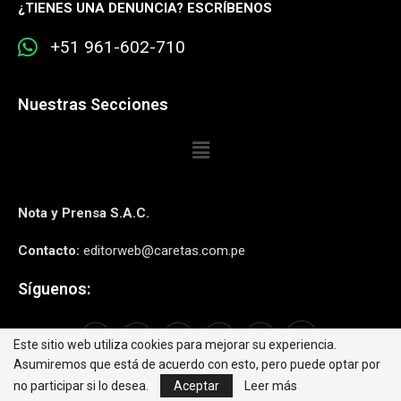
¿
TIENES UNA DENUNCIA? ESCRÍBENOS
+51 961-602-710
Nuestras Secciones
Nota y Prensa S.A.C.
Contacto:
editorweb@caretas.com.pe
Síguenos:
Este sitio web utiliza cookies para mejorar su experiencia.
Asumiremos que está de acuerdo con esto, pero puede optar por
no participar si lo desea.
Aceptar
Leer más