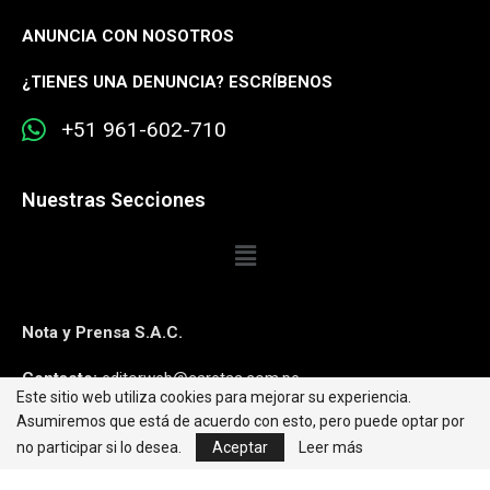
ANUNCIA CON NOSOTROS
¿
TIENES UNA DENUNCIA? ESCRÍBENOS
+51 961-602-710
Nuestras Secciones
Nota y Prensa S.A.C.
Contacto:
editorweb@caretas.com.pe
Este sitio web utiliza cookies para mejorar su experiencia.
Asumiremos que está de acuerdo con esto, pero puede optar por
Síguenos:
no participar si lo desea.
Aceptar
Leer más