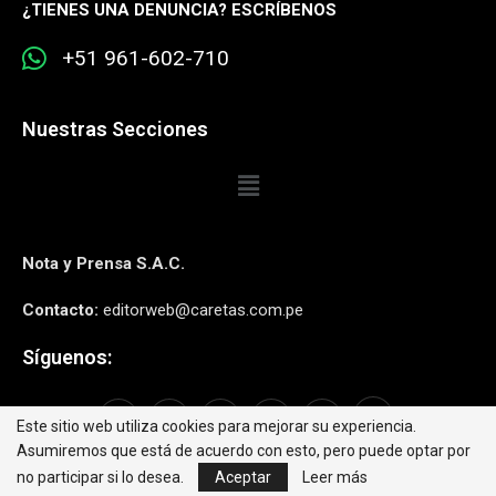
¿
TIENES UNA DENUNCIA? ESCRÍBENOS
+51 961-602-710
Nuestras Secciones
Nota y Prensa S.A.C.
Contacto:
editorweb@caretas.com.pe
Síguenos:
Este sitio web utiliza cookies para mejorar su experiencia.
Asumiremos que está de acuerdo con esto, pero puede optar por
no participar si lo desea.
Aceptar
Leer más