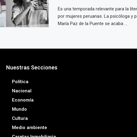
Es una temporada relevante para la lite
por mujeres peruanas. La psicóloga y p
María Paz de la Puente se acaba ...
Nuestras Secciones
Política
Nacional
Economía
Mundo
Cultura
Medio ambiente
Caretas Inmobiliaria