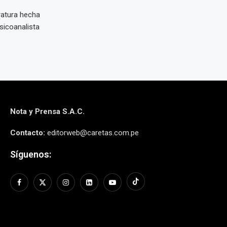
ratura hecha
sicoanalista
Nota y Prensa S.A.C.
Contacto:
editorweb@caretas.com.pe
Síguenos: