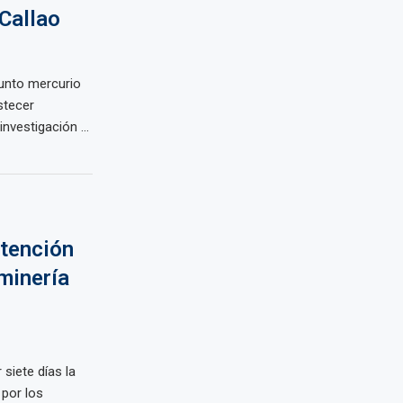
 Callao
unto mercurio
stecer
nvestigación ...
etención
minería
 siete días la
por los