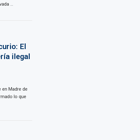
ada ...
urio: El
ría ilegal
e en Madre de
ormado lo que