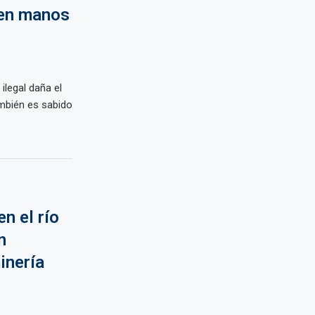
 en manos
ilegal daña el
ambién es sabido
en el río
n
inería