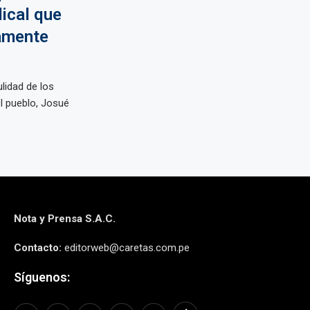
dical que
iamente
ulidad de los
l pueblo, Josué
Nota y Prensa S.A.C.
Contacto:
editorweb@caretas.com.pe
Síguenos: