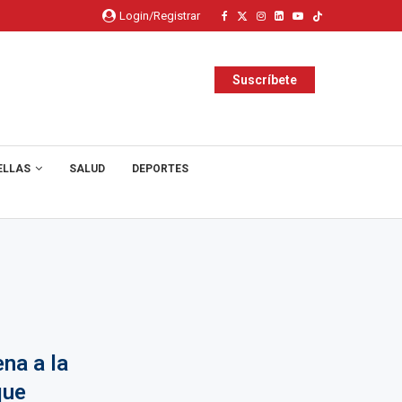
Login/Registrar
Suscríbete
ELLAS
SALUD
DEPORTES
na a la
que