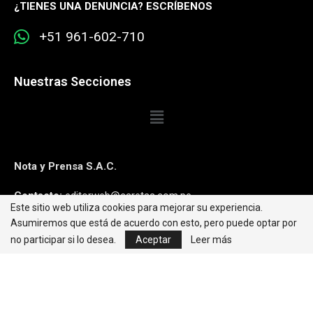
¿
TIENES UNA DENUNCIA? ESCRÍBENOS
+51 961-602-710
Nuestras Secciones
Nota y Prensa S.A.C.
Contacto:
editorweb@caretas.com.pe
Este sitio web utiliza cookies para mejorar su experiencia.
Asumiremos que está de acuerdo con esto, pero puede optar por
Síguenos:
no participar si lo desea.
Aceptar
Leer más