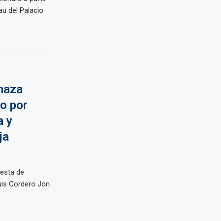
au del Palacio
haza
o por
a y
ja
uesta de
Luis Cordero Jon