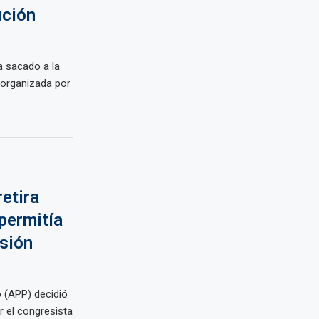
ución
a sacado a la
 organizada por
etira
permitía
rsión
 (APP) decidió
r el congresista