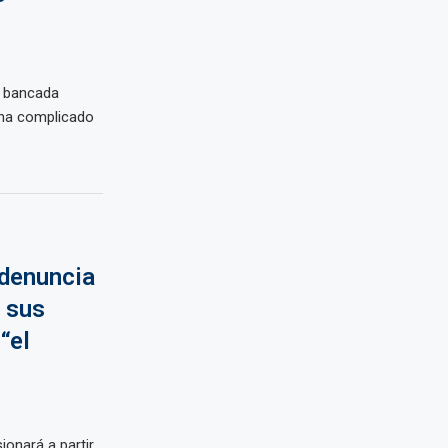
a bancada
 ha complicado
 denuncia
 sus
“el
ionará a partir