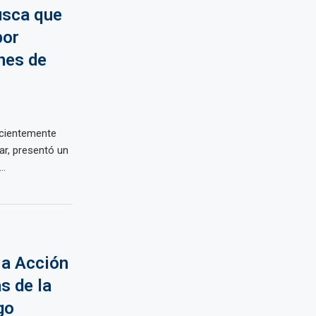
usca que
por
ones de
ecientemente
ar, presentó un
..
 a Acción
s de la
go