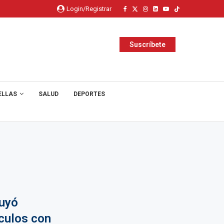
Login/Registrar
Suscríbete
ELLAS
SALUD
DEPORTES
luyó
culos con