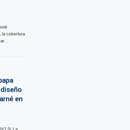
cial
, la cobertura
r ...
 papa
 diseño
carné en
IV? Sí. La