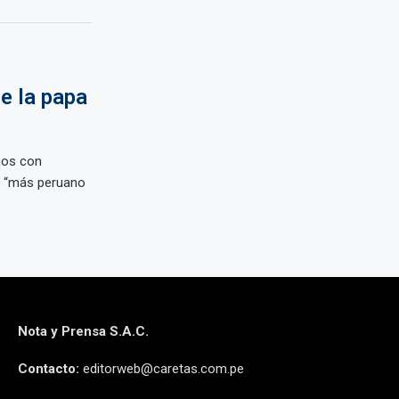
e la papa
mos con
s “más peruano
Nota y Prensa S.A.C.
Contacto:
editorweb@caretas.com.pe