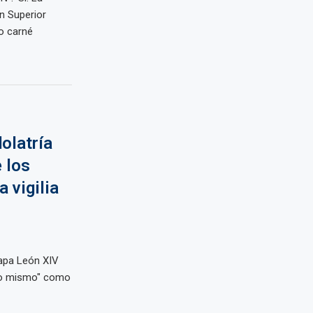
n Superior
o carné
olatría
 los
 vigilia
apa León XIV
 uno mismo" como