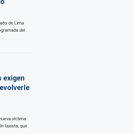
zo
llado de Lima
rogramada del
...
s exigen
devolverle
 nueva víctima
n taxista, que