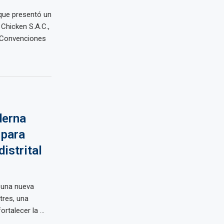
 que presentó un
Chicken S.A.C.,
 Convenciones
derna
 para
distrital
 una nueva
tres, una
talecer la ...