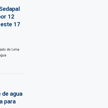
 Sedapal
por 12
 este 17
llado de Lima
agua
 de agua
a para