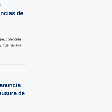
:
ancias de
opa, conocida
, fue hallada
anuncia
ausura de