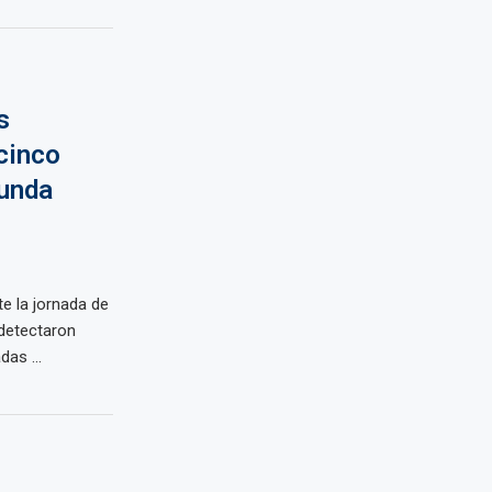
s
cinco
gunda
te la jornada de
 detectaron
as ...