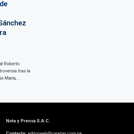
 de
 Sánchez
ra
al Roberto
roversia tras la
 María, ...
Nota y Prensa S.A.C.
Contacto:
editorweb@caretas.com.pe