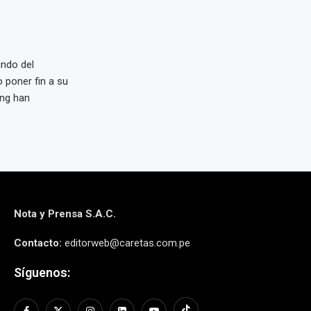
undo del
 poner fin a su
ung han
Nota y Prensa S.A.C.
Contacto:
editorweb@caretas.com.pe
Síguenos: