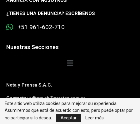
ANUNCIA CON NOSOTROS
¿
TIENES UNA DENUNCIA? ESCRÍBENOS
+51 961-602-710
Nuestras Secciones
Nota y Prensa S.A.C.
Contacto:
editorweb@caretas.com.pe
Este sitio web utiliza cookies para mejorar su experiencia.
Asumiremos que está de acuerdo con esto, pero puede optar por
Síguenos:
no participar si lo desea.
Aceptar
Leer más