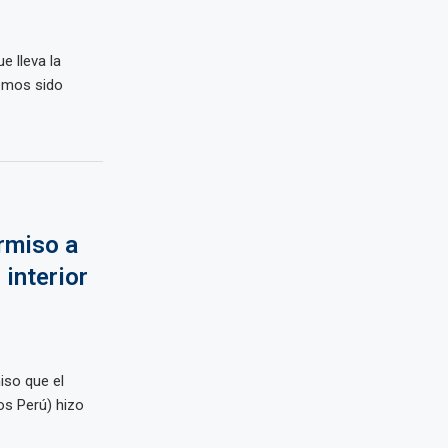
e lleva la
hemos sido
rmiso a
 interior
iso que el
s Perú) hizo