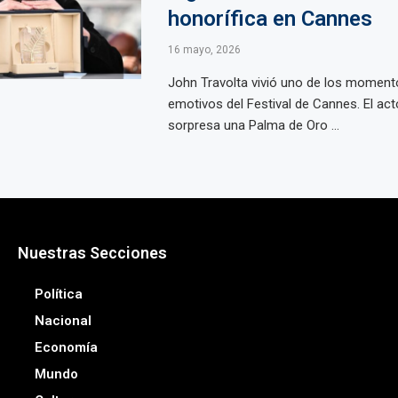
honorífica en Cannes
16 mayo, 2026
John Travolta vivió uno de los momen
emotivos del Festival de Cannes. El act
sorpresa una Palma de Oro ...
Nuestras Secciones
Política
Nacional
Economía
Mundo