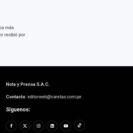
tos más
or recibió por
Nota y Prensa S.A.C.
Contacto:
editorweb@caretas.com.pe
Síguenos: