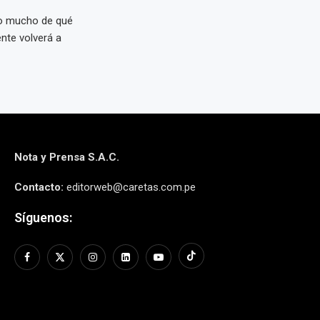
do mucho de qué
nte volverá a
Nota y Prensa S.A.C.
Contacto:
editorweb@caretas.com.pe
Síguenos: