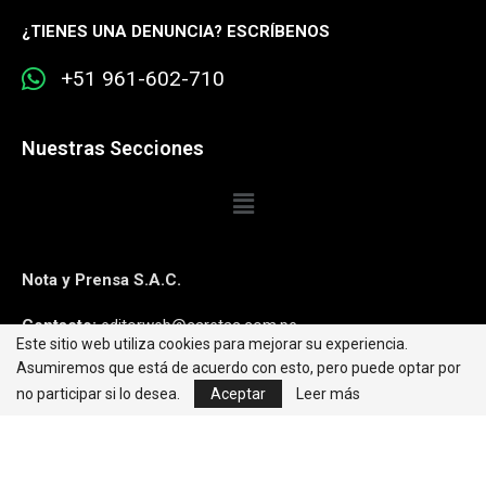
¿
TIENES UNA DENUNCIA? ESCRÍBENOS
+51 961-602-710
Nuestras Secciones
Nota y Prensa S.A.C.
Contacto:
editorweb@caretas.com.pe
Este sitio web utiliza cookies para mejorar su experiencia.
Asumiremos que está de acuerdo con esto, pero puede optar por
Síguenos:
no participar si lo desea.
Aceptar
Leer más