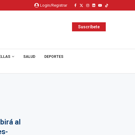
Login/Registrar
Suscríbete
ELLAS
SALUD
DEPORTES
birá al
es-