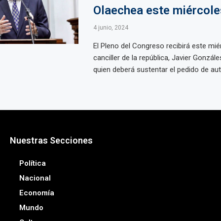
Olaechea este miércole
4 junio, 2024
El Pleno del Congreso recibirá este miér
canciller de la república, Javier Gonzál
quien deberá sustentar el pedido de auto
Nuestras Secciones
Política
Nacional
Economía
Mundo