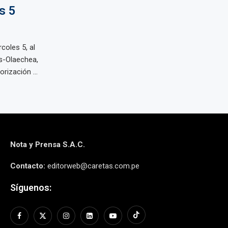
s 5
coles 5, al
es-Olaechea,
rización ...
Nota y Prensa S.A.C.
Contacto:
editorweb@caretas.com.pe
Síguenos: