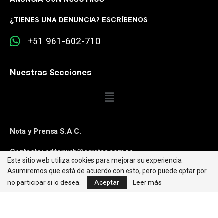
¿
TIENES UNA DENUNCIA? ESCRÍBENOS
+51 961-602-710
Nuestras Secciones
Nota y Prensa S.A.C.
Contacto:
editorweb@caretas.com.pe
Este sitio web utiliza cookies para mejorar su experiencia.
Asumiremos que está de acuerdo con esto, pero puede optar por
Síguenos:
no participar si lo desea.
Aceptar
Leer más