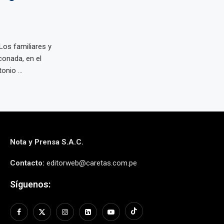
Los familiares y
onada, en el
onio ...
Nota y Prensa S.A.C.
Contacto:
editorweb@caretas.com.pe
Síguenos: