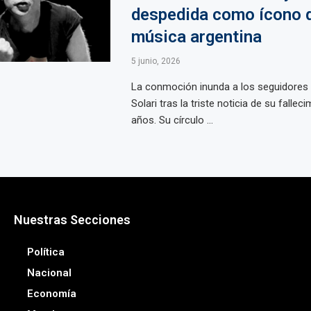
despedida como ícono d
música argentina
5 junio, 2026
La conmoción inunda a los seguidores 
Solari tras la triste noticia de su fallec
años. Su círculo ...
Nuestras Secciones
Política
Nacional
Economía