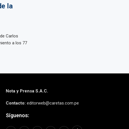
e la
de Carlos
imiento a los 77
Nota y Prensa S.A.C.
Contacto:
editorweb@caretas.com.pe
Síguenos: