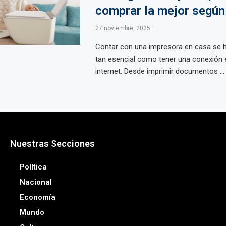
comprar la mejor según
27 noviembre, 2025
Contar con una impresora en casa se h
tan esencial como tener una conexión 
internet. Desde imprimir documentos ...
Nuestras Secciones
Política
Nacional
Economía
Mundo