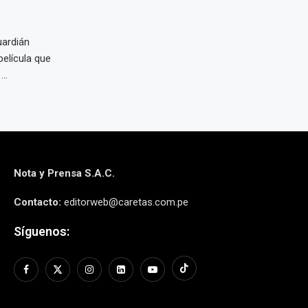
ardián
película que
..
Nota y Prensa S.A.C.
Contacto:
editorweb@caretas.com.pe
Síguenos: