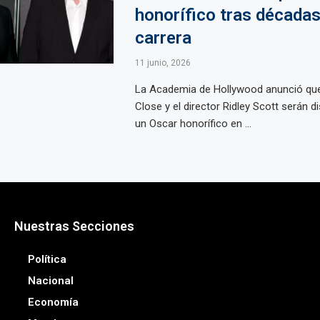
honorífico tras décadas
carrera
11 junio, 2026
La Academia de Hollywood anunció que 
Close y el director Ridley Scott serán d
un Oscar honorífico en ...
Nuestras Secciones
Política
Nacional
Economía