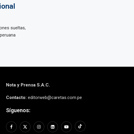
ional
ones sueltas,
 peruana
Nota y Prensa S.A.C.
Contacto:
editorweb@caretas.com.pe
Síguenos: