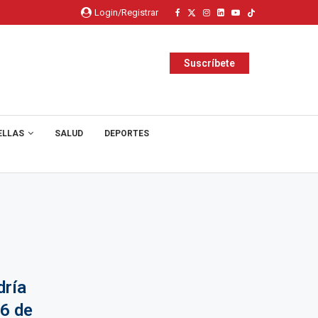
Login/Registrar
Suscríbete
ELLAS
SALUD
DEPORTES
dría
26 de