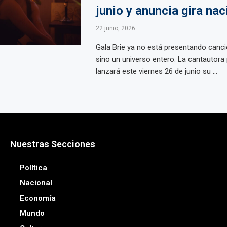
junio y anuncia gira nac
22 junio, 2026
Gala Brie ya no está presentando canci
sino un universo entero. La cantautora
lanzará este viernes 26 de junio su ...
Nuestras Secciones
Política
Nacional
Economía
Mundo