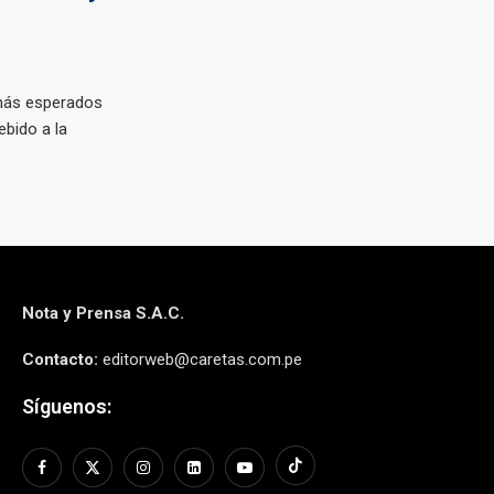
 más esperados
ebido a la
Nota y Prensa S.A.C.
Contacto:
editorweb@caretas.com.pe
Síguenos: