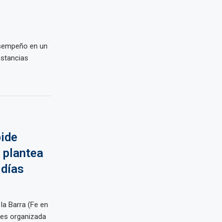
esempeño en un
nstancias
pide
 plantea
 días
la Barra (Fe en
ates organizada