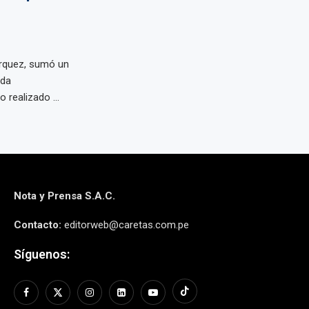
árquez, sumó un
nda
 realizado ...
Nota y Prensa S.A.C.
Contacto:
editorweb@caretas.com.pe
Síguenos: