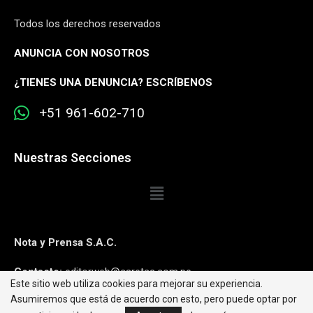
Todos los derechos reservados
ANUNCIA CON NOSOTROS
¿
TIENES UNA DENUNCIA? ESCRÍBENOS
+51 961-602-710
Nuestras Secciones
Nota y Prensa S.A.C.
Contacto:
editorweb@caretas.com.pe
Este sitio web utiliza cookies para mejorar su experiencia.
Asumiremos que está de acuerdo con esto, pero puede optar por
Síguenos: