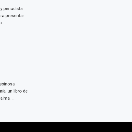
y periodista
ra presentar
 ...
Espinosa
ía, un libro de
lma. ...