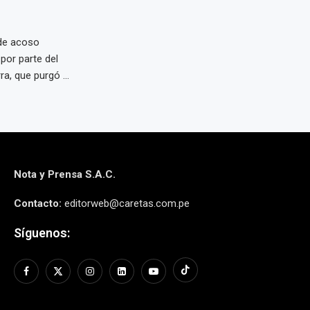
 de acoso
por parte del
, que purgó ...
Nota y Prensa S.A.C.
Contacto:
editorweb@caretas.com.pe
Síguenos: