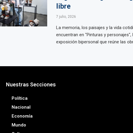
libre
7 julio, 2026
La memoria, los paisajes y la vida cotid
encuentran en "Pinturas y personajes", 
exposición bipersonal que reúne las obra
Nuestras Secciones
Política
Nacional
Economía
Mundo