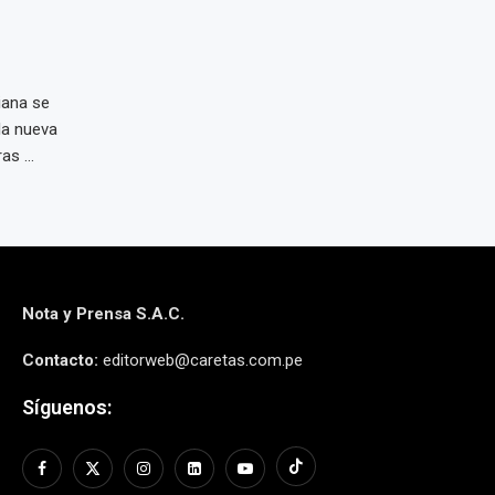
iana se
la nueva
s ...
Nota y Prensa S.A.C.
Contacto:
editorweb@caretas.com.pe
Síguenos: