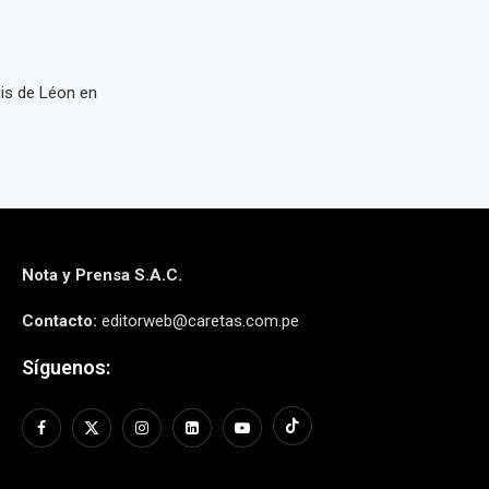
is de Léon en
Nota y Prensa S.A.C.
Contacto:
editorweb@caretas.com.pe
Síguenos: