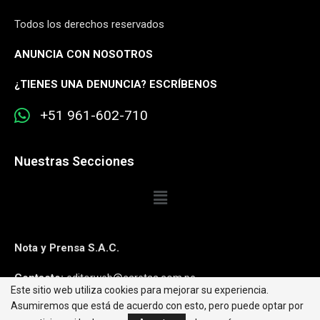
Todos los derechos reservados
ANUNCIA CON NOSOTROS
¿
TIENES UNA DENUNCIA? ESCRÍBENOS
+51 961-602-710
Nuestras Secciones
Nota y Prensa S.A.C.
Contacto:
editorweb@caretas.com.pe
Este sitio web utiliza cookies para mejorar su experiencia.
Asumiremos que está de acuerdo con esto, pero puede optar por
Síguenos: