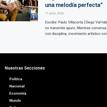
una melodía perfecta”
11 junio, 2026
Escribe: Paulo Villacorta | Diego Val hab
no transmite apuro. Mientras conversa
con disciplina, crecimiento artístico con 
Nuestras Secciones
Política
Nacional
Economía
Mundo