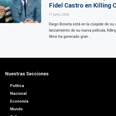
Fidel Castro en Killing 
11 junio, 2026
Diego Boneta está en la cúspide de su c
lanzamiento de su nueva película, Killin
filme ha generado gran ...
Nuestras Secciones
Política
Nacional
Economía
Mundo