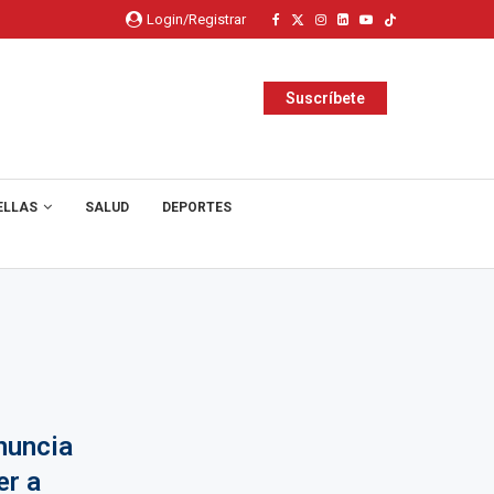
Login/Registrar
Suscríbete
ELLAS
SALUD
DEPORTES
nuncia
er a