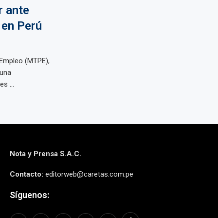
r ante
 en Perú
 Empleo (MTPE),
 una
s ...
Nota y Prensa S.A.C.
Contacto:
editorweb@caretas.com.pe
Síguenos: