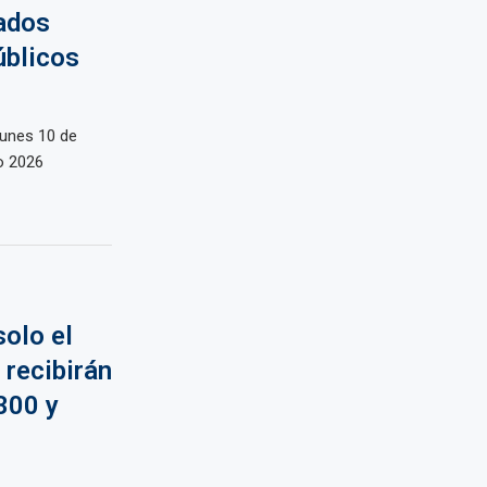
lados
úblicos
lunes 10 de
o 2026
solo el
 recibirán
300 y