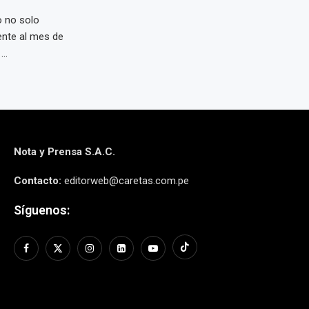
o no solo
ente al mes de
..
Nota y Prensa S.A.C.
Contacto:
editorweb@caretas.com.pe
Síguenos: