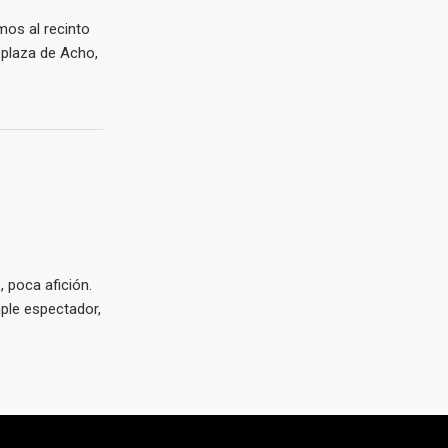
mos al recinto
 plaza de Acho,
 poca afición.
mple espectador,