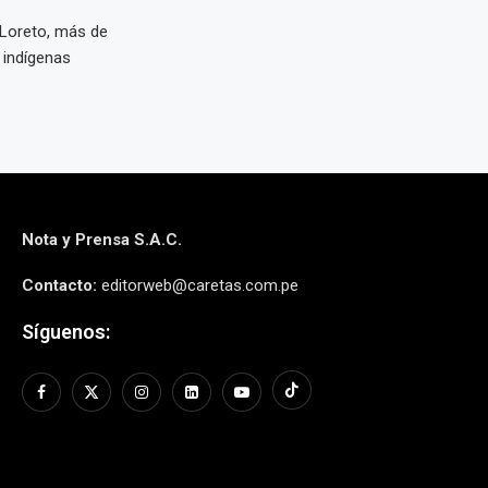
 Loreto, más de
 indígenas
Nota y Prensa S.A.C.
Contacto:
editorweb@caretas.com.pe
Síguenos: