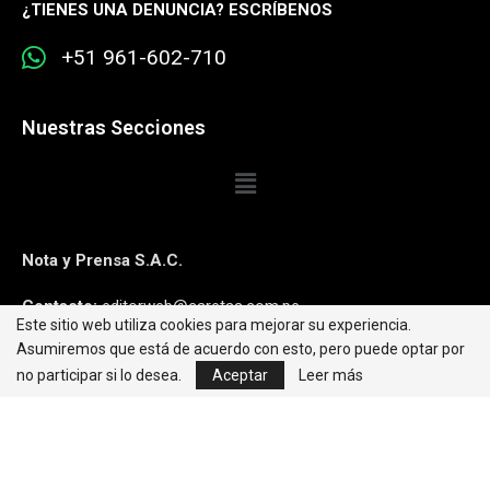
¿
TIENES UNA DENUNCIA? ESCRÍBENOS
+51 961-602-710
Nuestras Secciones
Nota y Prensa S.A.C.
Contacto:
editorweb@caretas.com.pe
Este sitio web utiliza cookies para mejorar su experiencia.
Asumiremos que está de acuerdo con esto, pero puede optar por
Síguenos:
no participar si lo desea.
Aceptar
Leer más