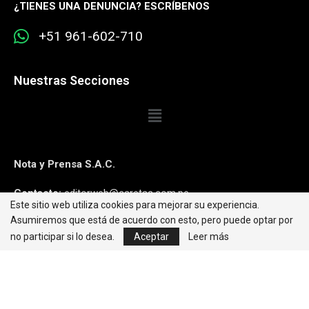
¿
TIENES UNA DENUNCIA? ESCRÍBENOS
+51 961-602-710
Nuestras Secciones
Nota y Prensa S.A.C.
Contacto:
editorweb@caretas.com.pe
Este sitio web utiliza cookies para mejorar su experiencia.
Asumiremos que está de acuerdo con esto, pero puede optar por
Síguenos:
no participar si lo desea.
Aceptar
Leer más