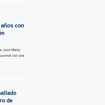
 años con
ón
re José María
tucional con una
hallado
ro de