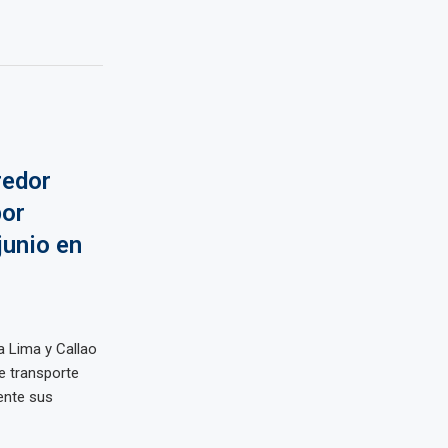
redor
por
junio en
a Lima y Callao
e transporte
ente sus