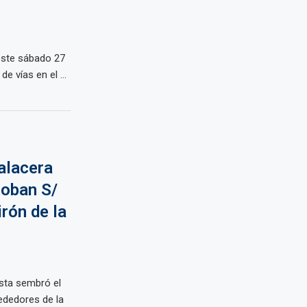
este sábado 27
e vías en el ...
alacera
roban S/
rón de la
ista sembró el
rededores de la