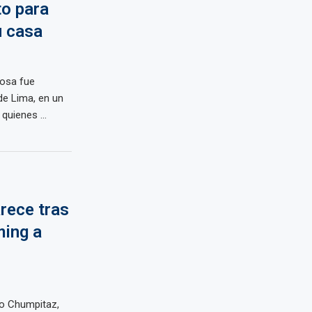
to para
u casa
cosa fue
de Lima, en un
quienes ...
rece tras
ming a
ro Chumpitaz,