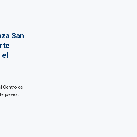
aza San
rte
 el
el Centro de
e jueves,