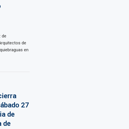
o
z de
rquitectos de
 quiebraguas en
cierra
sábado 27
ia de
a de